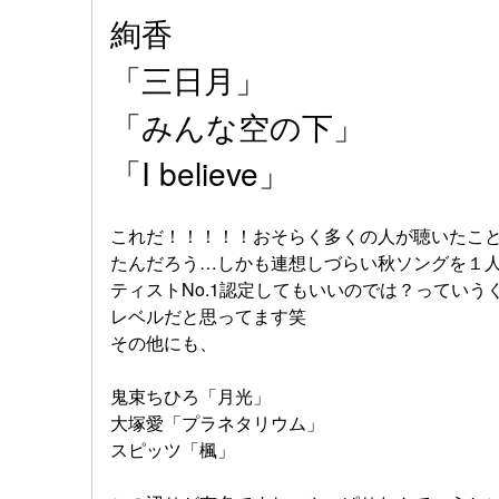
絢香
「三日月」
「みんな空の下」
「I believe」
これだ！！！！！おそらく多くの人が聴いたこ
たんだろう…しかも連想しづらい秋ソングを１人
ティストNo.1認定してもいいのでは？ってい
レベルだと思ってます笑
その他にも、
鬼束ちひろ「月光」
大塚愛「プラネタリウム」
スピッツ「楓」