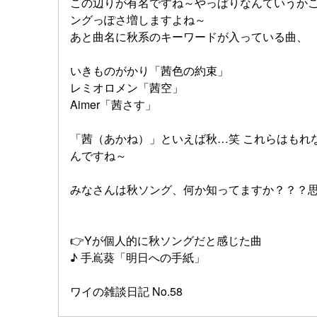
この辺りが有名ですね～やっぱりなんていうか
ングっぽさ増しますよね～
あと曲名に秋系のキーワードが入っている曲、
いきものがかり「茜色の約束」
レミオロメン「茜空」
Aimer「茜さす」
「茜（あかね）」といえば秋…笑 これらはもれ
んですね～
みなさんは秋ソング、何か知ってますか？？？
👉️Yが個人的に秋ソングだと感じた曲
♪ 手嶌葵「明日への手紙」
ワイの雑談日記 No.58