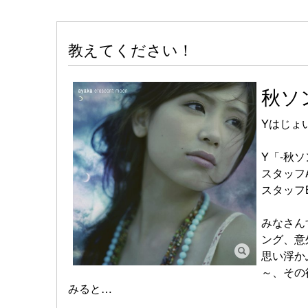
教えてください！
秋ソ
Yはじょ
Y「-秋
スタッフ
スタッフ
みなさん
ング、意
思い浮か
～、その
みると…