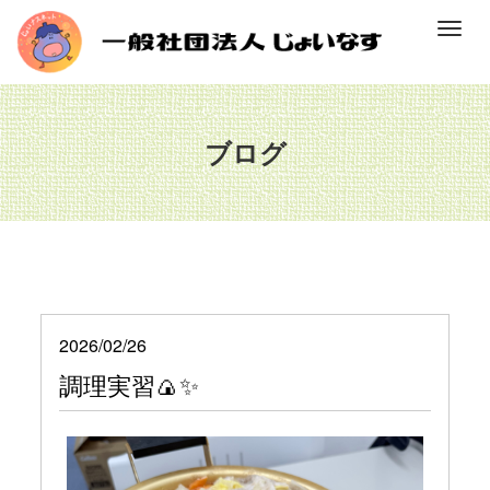
M
e
n
u
ブログ
2026/02/26
調理実習🍙✨