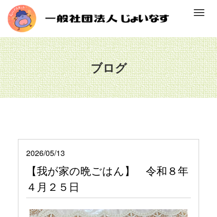
M
e
n
u
ブログ
2026/05/13
【我が家の晩ごはん】 令和８年
４月２５日