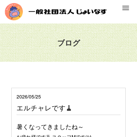
M
e
n
u
ブログ
2026/05/25
エルチャレです🧹
暑くなってきましたね～
お疲れ様です🍵 スタッフMです(^^