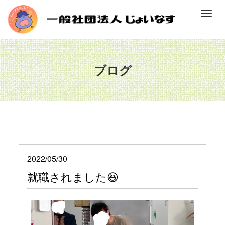
M
e
n
u
ブログ
2022/05/30
就職されました😆