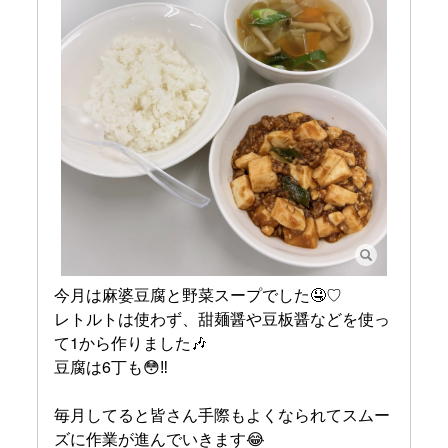
今月は麻婆豆腐と野菜スープでした🤤♡
レトルトは使わず、甜麺醤や豆板醤などを使っ
て1から作りました🎶
豆腐は6丁も😳‼︎
毎月してると皆さん手際もよくなられてスムー
ズに作業が進んでいきます😂