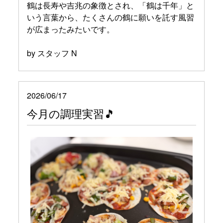
鶴は長寿や吉兆の象徴とされ、「鶴は千年」と
いう言葉から、たくさんの鶴に願いを託す風習
が広まったみたいです。
by スタッフ N
2026/06/17
今月の調理実習🎵