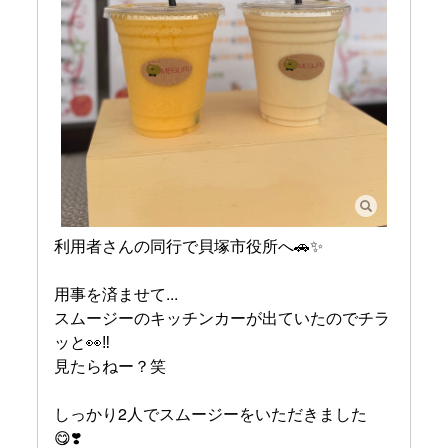
利用者さんの同行で貝塚市役所へ🚗✨
用事を済ませて...
スムージーのキッチンカーが出ていたのでチラ
ッと👀‼︎
見たらねー？笑
しっかり2人でスムージーをいただきました
😋❣️