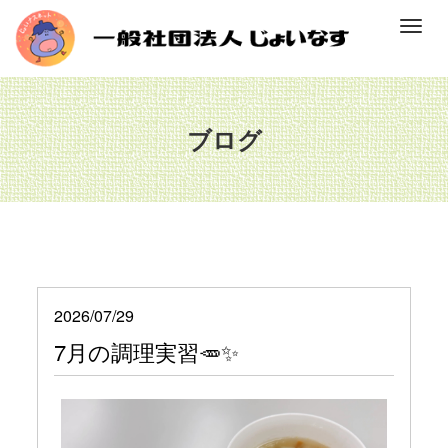
M
e
n
u
ブログ
2026/07/29
7月の調理実習🥕✨