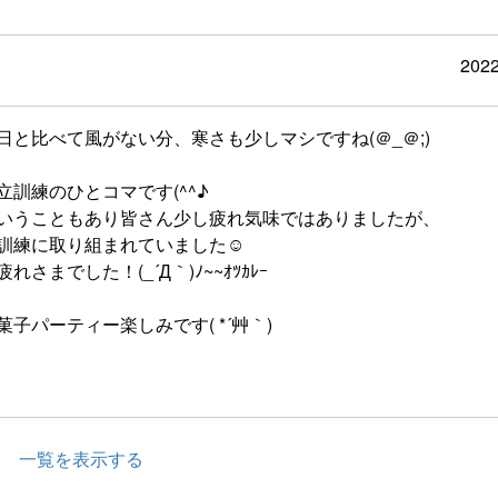
2022
日と比べて風がない分、寒さも少しマシですね(＠_＠;)
立訓練のひとコマです(^^♪
いうこともあり皆さん少し疲れ気味ではありましたが、
訓練に取り組まれていました☺
れさまでした！(_´Д｀)ﾉ~~ｵﾂｶﾚｰ
菓子パーティー楽しみです( *´艸｀)
一覧を表示する