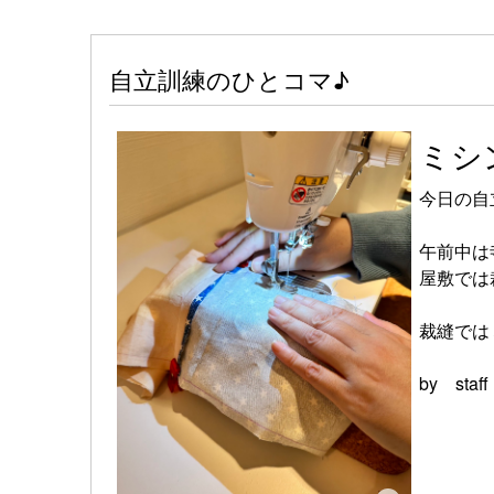
自立訓練のひとコマ♪
ミシ
今日の自
午前中は
屋敷では
裁縫では
by staf