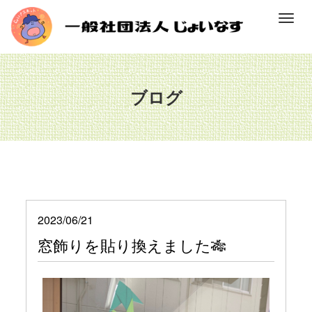
M
e
n
u
ブログ
2023/06/21
窓飾りを貼り換えました🎋