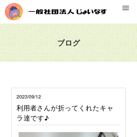
M
e
n
u
ブログ
2023/09/12
利用者さんが折ってくれたキャ
ラ達です♪