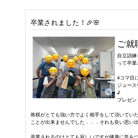
卒業されました！🎉🌸
ご就
自立訓練
って卒業
4コマ目
ジュース
♪
プレゼン
将棋がとても強い方でよく相手をして頂いていたの
ことが出来ませんでした．．．それも良い思い出です
卒業されるのはとても寂しいですが健康に気を