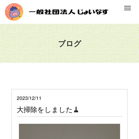
M
e
n
u
ブログ
2023/12/11
大掃除をしました🧹