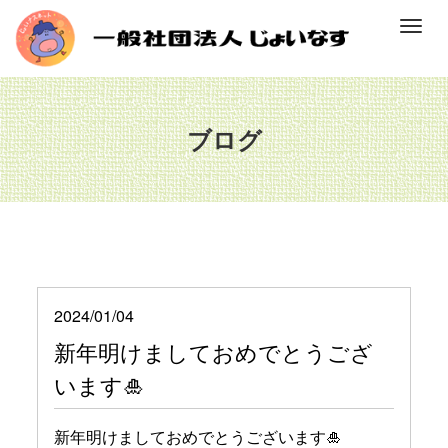
M
e
n
u
ブログ
2024/01/04
新年明けましておめでとうござ
います🎍
新年明けましておめでとうございます🎍