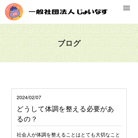
M
e
n
u
ブログ
2024/02/07
どうして体調を整える必要があ
るの？
社会人が体調を整えることはとても大切なこと