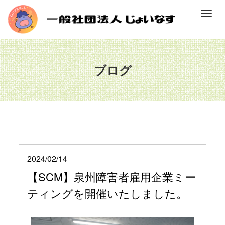
M
e
n
u
ブログ
2024/02/14
【SCM】泉州障害者雇用企業ミー
ティングを開催いたしました。