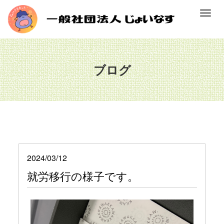
M
e
n
u
ブログ
2024/03/12
就労移行の様子です。